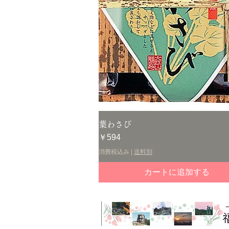
クイックビュー
葉わさび
価格
￥594
消費税込み
|
送料別
カートに追加する