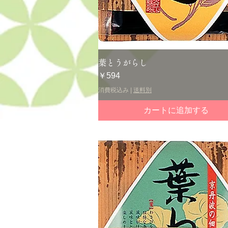
クイックビュー
葉とうがらし
価格
￥594
消費税込み
|
送料別
カートに追加する