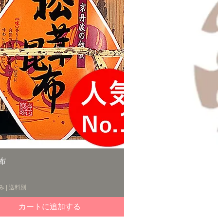
クイックビュー
布
み
|
送料別
カートに追加する