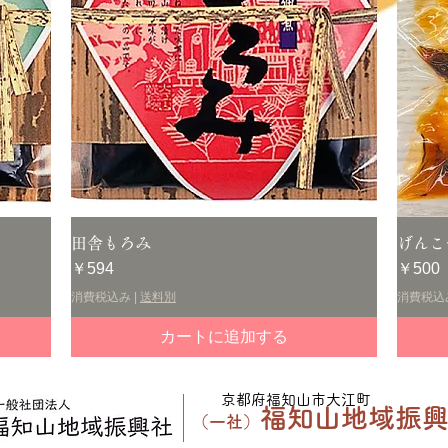
クイックビュー
田舎もろみ
げんこ
価格
価格
￥594
￥500
消費税込み
|
送料別
消費税込
カートに追加する
​京都府福知山市大江町
福知山地域振
（一社）