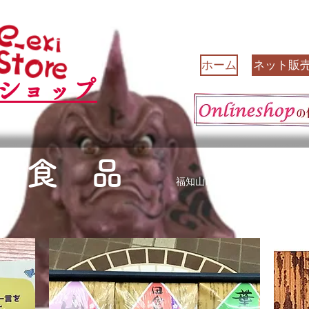
ホーム
ネット販
ショップ
 食 品
福知山市で長年愛される京佃