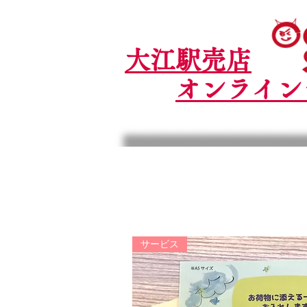
大江駅売店
オンライン
大 江 山
サービス