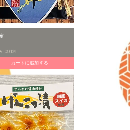
クイックビュー
布
み
|
送料別
カートに追加する