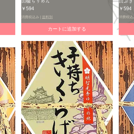
クイックビュー
山椒ちりめん
山ぶき
価格
価格
￥594
￥594
消費税込み
|
送料別
消費税込
カートに追加する