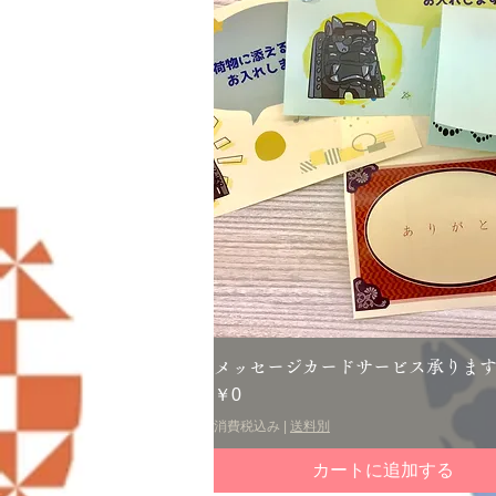
クイックビュー
メッセージカードサービス承りま
価格
￥0
消費税込み
|
送料別
カートに追加する