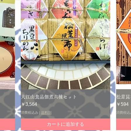
クイックビュー
す
大江山食品佃煮六種セット
松茸昆
価格
価格
￥3,564
￥594
消費税込み
|
送料別
消費税込
カートに追加する