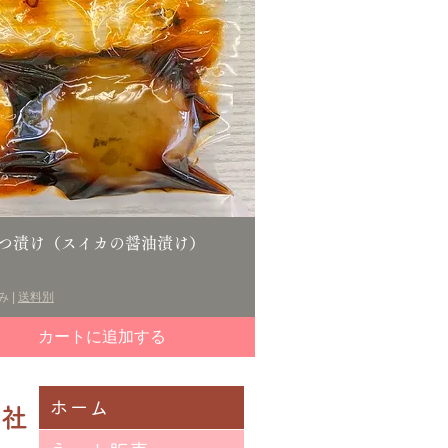
クイックビュー
つ漬け（スイカの醤油漬け）
み
|
送料別
カートに追加する
ホーム
興社