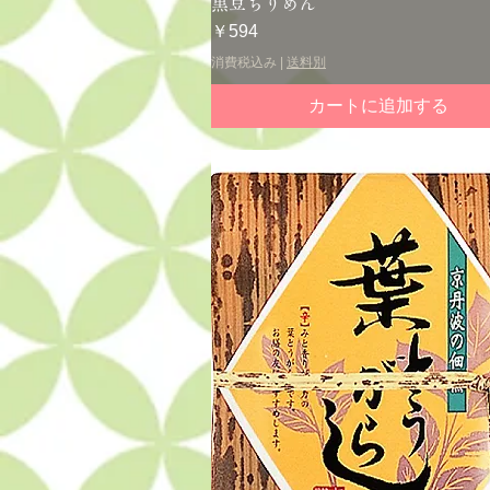
クイックビュー
黒豆ちりめん
価格
￥594
消費税込み
|
送料別
カートに追加する