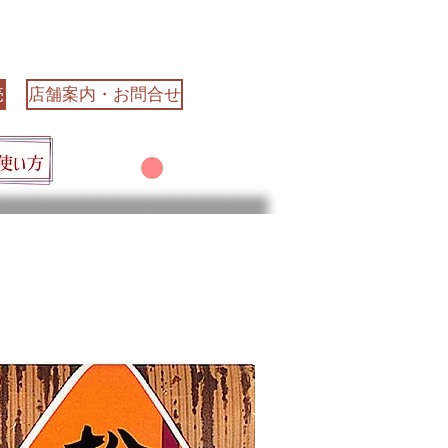
売
店舗案内・お問合せ
カート
大江山食品株式会社
とは、
煮・山椒ちりめん・昆布の製造メーカー。