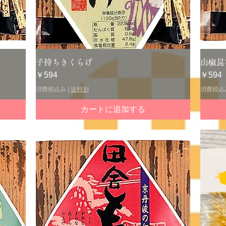
クイックビュー
子持ちきくらげ
山椒昆
価格
価格
￥594
￥594
消費税込み
|
送料別
消費税込
カートに追加する