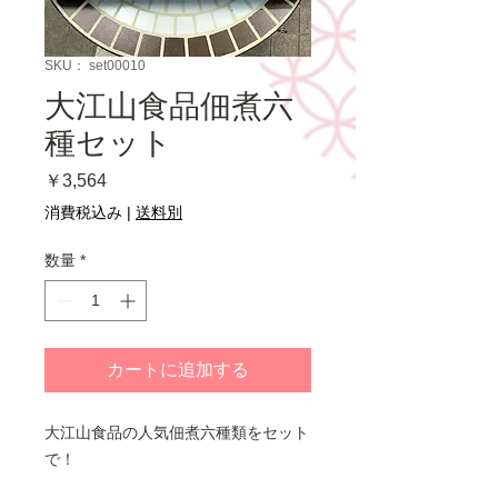
SKU： set00010
大江山食品佃煮六
種セット
価
￥3,564
格
消費税込み
|
送料別
数量
*
カートに追加する
大江山食品の人気佃煮六種類をセット
で！