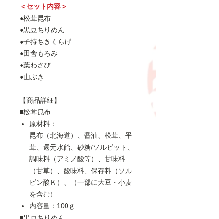
＜セット内容＞
●松茸昆布
●黒豆ちりめん
●子持ちきくらげ
●田舎もろみ
●葉わさび
●山ぶき
【商品詳細】
■松茸昆布
原材料：
昆布（北海道）、醤油、松茸、平
茸、還元水飴、砂糖/ソルビット、
調味料（アミノ酸等）、甘味料
（甘草）、酸味料、保存料（ソル
ビン酸Ｋ）、（一部に大豆・小麦
を含む）
内容量：100ｇ
■黒豆ちりめん