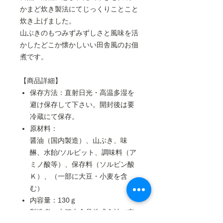
かまど炊き製法にてじっくりことこと
炊き上げました。
山ぶきのもつみずみずしさと風味を活
かしたどこか懐かしいい田舎風のお佃
煮です。
【商品詳細】
保存方法：直射日光・高温多湿を
避け保存して下さい。開封後は要
冷蔵にて保存。
原材料：
醤油（国内製造）、山ぶき、味
醂、水飴/ソルビット、調味料（ア
ミノ酸等）、保存料（ソルビン酸
Ｋ）、（一部に大豆・小麦を含
む）
内容量：130ｇ
製造者：大江山食品株式会社（京