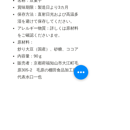
名称：豆菓子
賞味期限：製造日より3カ月
保存方法：直射日光および高温多
湿を避けて保存してください。
アレルギー物質：詳しくは原材料
をご確認くださいませ。
原材料：
炒り大豆（国産）、砂糖、ココア
内容量：90ｇ
販売者：京都府福知山市大江町毛
原305-2 毛原の棚田食品加工所
代表水口一也
ご購入時の注意について
■配送について■
こちらの商品の発送は、
ヤマト運輸
のみご利用いただけます。
配送設定をする際に、
必ず都道府県