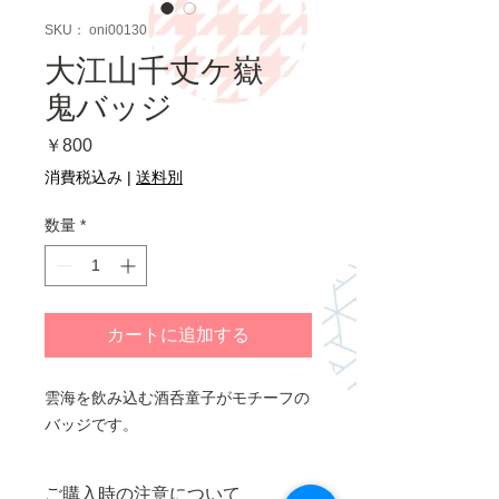
SKU： oni00130
大江山千丈ケ嶽
鬼バッジ
価
￥800
格
消費税込み
|
送料別
数量
*
カートに追加する
雲海を飲み込む酒呑童子がモチーフの
バッジです。
ご購入時の注意について