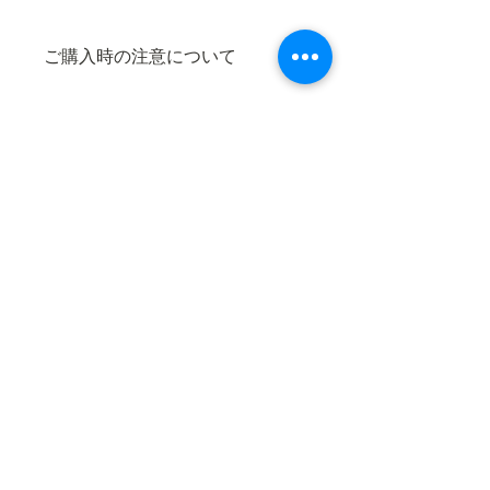
ご購入時の注意について
■お支払について■
大江駅売店オンラインショップのお
支払は、クレジットカード決済と、口
座振り込みがご利用いただけます。
◆クレジットカード決済
カートから配送方法を選択後、レジ
に進み、「クレジットカード決済」を
選択してください。その後案内に従っ
​京都府福知山市大江町
て、お支払手続きをお願いいたしま
福知山地域振興社
（一社）
す。
酒呑童子の里：0773-56-0095
◆口座振込
大江駅売店：0773-56-2070
カートから配送方法を選択後、レジ
に進み、「オフライン決済」を選択し
てください。
その後、お客様のメールアドレスに
特定商取引に基づく表記
請求書を送付させていただきますの