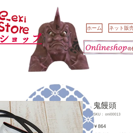
ホーム
ネット販
ショップ
鬼饅頭
SKU： oni00013
価
￥864
格