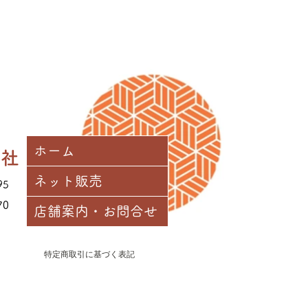
決済
を選択後、レジに進み、「クレジ
選択してください。その後案内に従
をお願いいたします。
を選択後、レジに進み、「オフラ
てください。
ールアドレスに請求書を送付させ
、お手数ですがお振込みをお願い申
ホーム
興社
確認でき次第、商品を発送いたしま
ネット販売
95
ご負担いただきます。
70
店舗案内・お問合せ
特定商取引に基づく表記