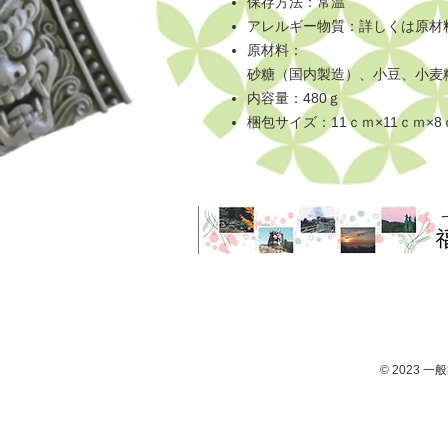
保存方法：常温
アレルギー物質：詳しくは原材
原材料：
砂糖（国内製造）、小豆、小麦
内容量：480ｇ
梱包サイズ：11ｃｍ×11ｃｍ×8
uchiyama,Kyoto,Japan
© 2023 