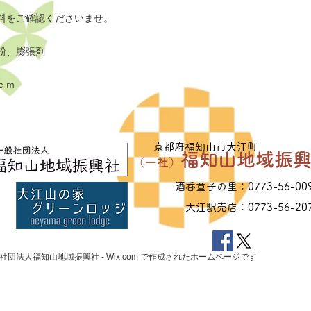
◆クレジットカード
料をご確認くださいませ。
カートから配送方法
ットカード決済」を
粉、膨張剤
って、お支払手続き
ｃｍ
◆口座振込
カートから配送方法
イン決済」を選択し
その後、お客様のメ
ていただきますので
​京都府福知山市大江町
福知山地域振
し上げます。送金が
（一社）
す。
酒呑童子の里：0773-56-00
※振込手数料は
大江駅売店：0773-56-20
一般社団法人福知山地域振興社 -
Wix.com
で作成されたホームページです