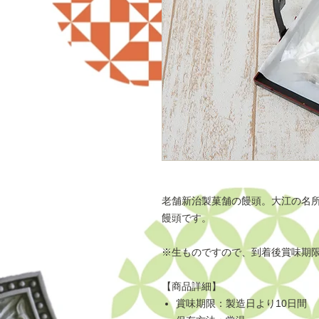
老舗新治製菓舗の饅頭。大江の名
饅頭です。
※生ものですので、到着後賞味期
【商品詳細】
賞味期限：製造日より10日間