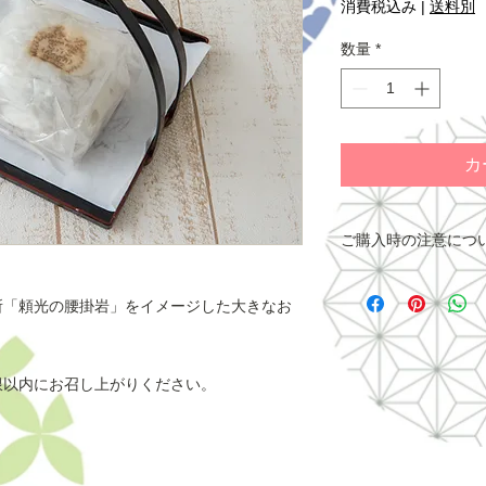
消費税込み
|
送料別
数量
*
カ
ご購入時の注意につ
■配送について■
こちらの商品の発
所「頼光の腰掛岩」をイメージした大きなお
けます。
配送設定をする際
送方法を
「ヤマト運
限以内にお召し上がりください。
■お支払について■
大江駅売店オンライ
トカード決済と、口