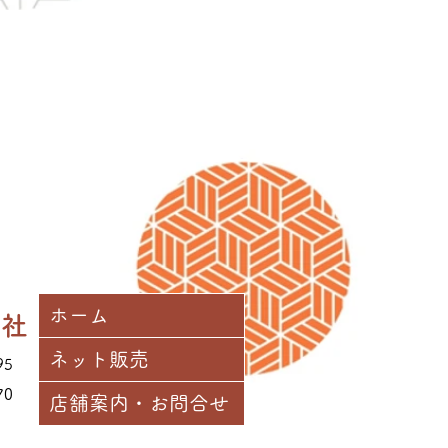
ンショップのお支払は、クレジッ
座振り込みがご利用いただけます。
決済
を選択後、レジに進み、「クレジ
選択してください。その後案内に従
をお願いいたします。
を選択後、レジに進み、「オフラ
てください。
ールアドレスに請求書を送付させ
、お手数ですがお振込みをお願い申
確認でき次第、商品を発送いたしま
ホーム
興社
ご負担いただきます。
ネット販売
95
70
店舗案内・お問合せ