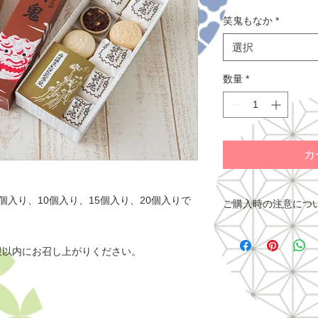
ル
価
笑鬼もなか
*
格
選択
数量
*
カ
入り、10個入り、15個入り、20個入りで
ご購入時の注意につ
■配送について■
こちらの商品の発
限以内にお召し上がりください。
けます。
配送設定をする際
送方法を
「ヤマト運