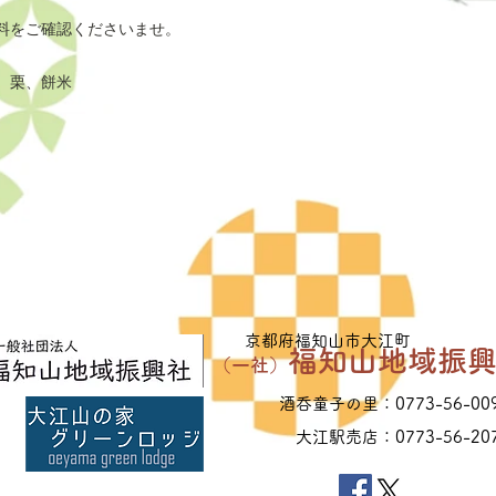
■お支払について■
大江駅売店オンライ
料をご確認くださいませ。
トカード決済と、口
、栗、餅米
◆クレジットカード
カートから配送方法
ットカード決済」を
って、お支払手続き
◆口座振込
カートから配送方法
イン決済」を選択し
その後、お客様のメ
ていただきますので
し上げます。送金が
​京都府福知山市大江町
す。
福知山地域振
（一社）
※振込手数料は
酒呑童子の里：0773-56-00
大江駅売店：0773-56-20