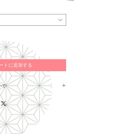
ートに追加する
いて
送は、
ヤマト運輸
のみご利用いただ
に、
必ず都道府県をご選択の上、配
輸」
に設定してください。