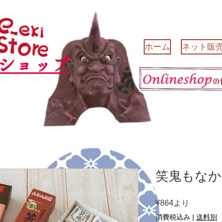
ホーム
ネット販
ショップ
笑鬼もなか
セ
¥864
より
ー
消費税込み
|
送料別