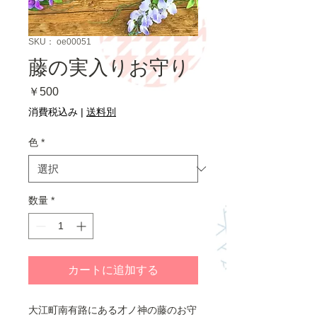
SKU： oe00051
藤の実入りお守り
価
￥500
格
消費税込み
|
送料別
色
*
数量
*
カートに追加する
大江町南有路にある才ノ神の藤のお守