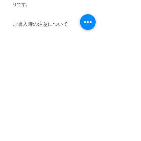
りです。
ご購入時の注意について
■お支払について■
大江駅売店オンラインショップのお
支払は、クレジットカード決済と、口
座振り込みがご利用いただけます。
◆クレジットカード決済
カートから配送方法を選択後、レジ
に進み、「クレジットカード決済」を
選択してください。その後案内に従っ
​京都府福知山市大江町
て、お支払手続きをお願いいたしま
福知山地域振興社
（一社）
す。
酒呑童子の里：0773-56-0095
◆口座振込
大江駅売店：0773-56-2070
カートから配送方法を選択後、レジ
に進み、「オフライン決済」を選択し
てください。